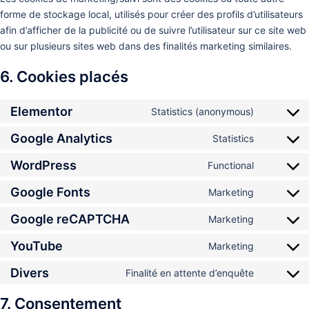
forme de stockage local, utilisés pour créer des profils d’utilisateurs
afin d’afficher de la publicité ou de suivre l’utilisateur sur ce site web
ou sur plusieurs sites web dans des finalités marketing similaires.
6. Cookies placés
Elementor
Statistics (anonymous)
Consent
to
Google Analytics
Statistics
Consent
service
to
WordPress
elementor
Functional
Consent
service
to
Google Fonts
google-
Marketing
Consent
service
analytics
to
Google reCAPTCHA
wordpres
Marketing
Consent
service
to
YouTube
google-
Marketing
Consent
service
fonts
to
Divers
google-
Finalité en attente d’enquête
Consent
service
recaptch
to
youtube
7. Consentement