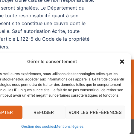
l’objet d’une clause de non responsabilité.
lui seront signalées. Le Département du
ne toute responsabilité quant à son
sent site constitue une œuvre dont le
elle. Sauf autorisation écrite, toute
l’article L.122-5 du Code de la propriété
iers.
Gérer le consentement
les meilleures expériences, nous utilisons des technologies telles que les
 stocker et/ou accéder aux informations des appareils. Le fait de consentir
ologies nous permettra de traiter des données telles que le comportement
- 81013 ALBI Cedex 9
n ou les ID uniques sur ce site. Le fait de ne pas consentir ou de retirer son
 peut avoir un effet négatif sur certaines caractéristiques et fonctions.
EPTER
REFUSER
VOIR LES PRÉFÉRENCES
Gestion des cookies
Mentions légales