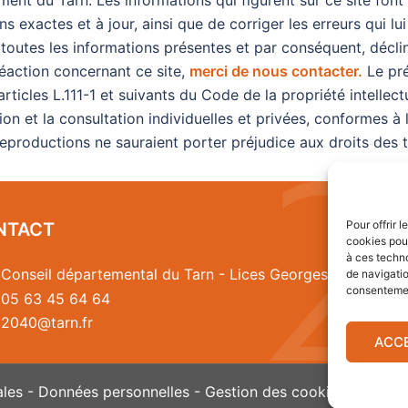
ment du Tarn. Les informations qui figurent sur ce site font 
ons exactes et à jour, ainsi que de corriger les erreurs qui 
e toutes les informations présentes et par conséquent, décli
réaction concernant ce site,
merci de nous contacter.
Le pré
ticles L.111-1 et suivants du Code de la propriété intellectu
on et la consultation individuelles et privées, conformes à 
 reproductions ne sauraient porter préjudice aux droits des t
Pour offrir 
NTACT
cookies pour
à ces techn
Conseil départemental du Tarn - Lices Georges Pompidou 
de navigatio
consentement
05 63 45 64 64
2040@tarn.fr
ACC
ales
-
Données personnelles
-
Gestion des cookies