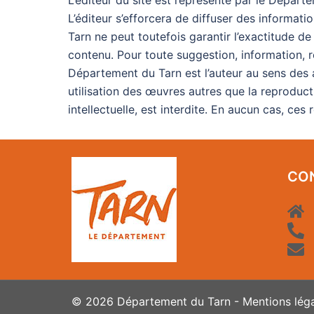
L’éditeur du site est représenté par le Départe
L’éditeur s’efforcera de diffuser des informati
Tarn ne peut toutefois garantir l’exactitude d
contenu. Pour toute suggestion, information, 
Département du Tarn est l’auteur au sens des ar
utilisation des œuvres autres que la reproducti
intellectuelle, est interdite. En aucun cas, ces
CO
© 2026 Département du Tarn -
Mentions lég